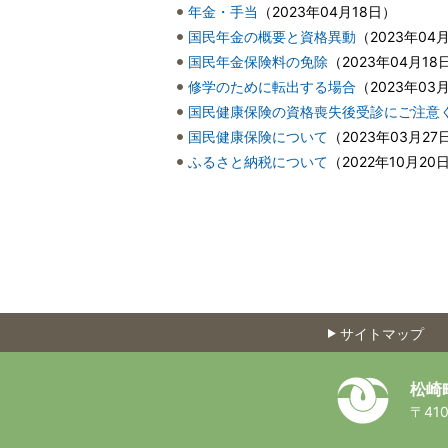
年金・手当
（
2023年04月18日
）
国民年金の概要と資格異動
（
2023年04
国民年金保険料の免除
（
2023年04月18
修学のために転出する場合
（
2023年03
国民健康保険の資格喪失後受診にご注意
国民健康保険について
（
2023年03月27
ふるさと納税について
（
2022年10月20
サイトマップ
松崎
〒410