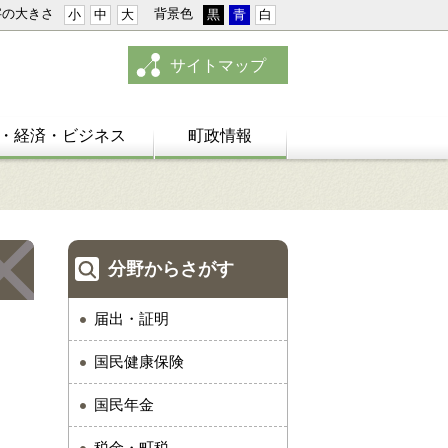
字の大きさ
背景色
小
中
大
黒
青
白
サイトマップ
・経済・ビジネス
町政情報
分野からさがす
届出・証明
国民健康保険
国民年金