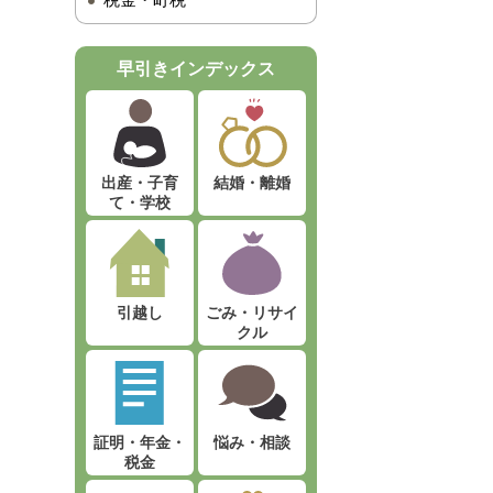
税金・町税
早引きインデックス
出産・子育
結婚・離婚
て・学校
引越し
ごみ・リサイ
クル
証明・年金・
悩み・相談
税金