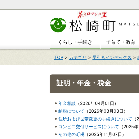
本
文
へ
移
動
くらし・手続き
子育て・教育
TOP
カテゴリ
早引きインデックス
証明・年金・税金
年金相談
（
2026年04月01日
）
納税について
（
2026年03月03日
）
住所および世帯変更の手続きについて
（
コンビニ交付サービスについて
（
2025年
その他の町税
（
2025年11月07日
）