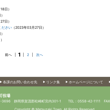
月18日
）
日
）
月27日
）
ください
（
2023年03月27日
）
日
）
日
）
1
前へ
|
|
2
|
次へ
各課のお問い合わせ先
リンク集
ホームページについて
町役場
-3696
静岡県賀茂郡松崎町宮内301-1
TEL：0558-42-1111
FA
Copyright © Matsuzaki Town. All Rights Reserved.