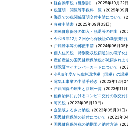
軽自動車税（種別割）
（
2025年10月22
税証明・閲覧等手数料一覧
（
2025年09
郵送での税関係証明交付申請について
（
各種申請書
（
2025年09月03日
）
国民健康保険の加入・脱退等の届出
（
20
令和６年12月２日から保険証の新規発行
戸籍謄本等の郵便申請
（
2024年06月05
個人住民税 特別徴収税額通知の電子化
産前産後の国民健康保険税が減額されま
顔認証マイナンバーカードについて
（
20
令和6年度から森林環境税（国税）の課
電気工事業の申請手続き
（
2023年12月0
戸籍関係の届出と諸届一覧
（
2023年11月
他自治体におけるコンビニ交付の誤交付
町民税
（
2023年05月19日
）
企業版ふるさと納税
（
2023年05月01日
国民健康保険の給付について
（
2023年0
国民健康保険税の納期限と納付方法
（
20