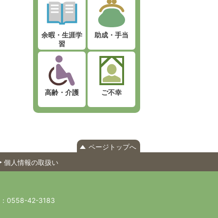
余暇・生涯学
助成・手当
習
高齢・介護
ご不幸
ページトップへ
個人情報の取扱い
X：0558-42-3183