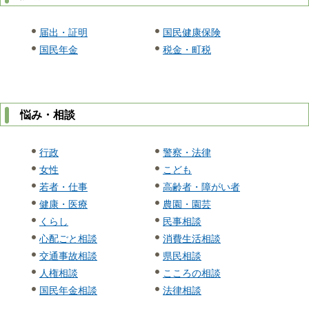
届出・証明
国民健康保険
国民年金
税金・町税
悩み・相談
行政
警察・法律
女性
こども
若者・仕事
高齢者・障がい者
健康・医療
農園・園芸
くらし
民事相談
心配ごと相談
消費生活相談
交通事故相談
県民相談
人権相談
こころの相談
国民年金相談
法律相談