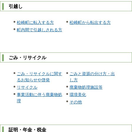
引越し
松崎町に転入する方
松崎町から転出する方
町内間で引越しされる方
ごみ・リサイクル
ごみ・リサイクルに関す
ごみと資源の分け方・出
るお知らせや啓発
し方
リサイクル
廃棄物処理施設等
事業活動に伴う廃棄物処
環境美化
理
その他
証明・年金・税金