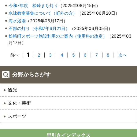
令和7年度 松崎まち灯り
（
2025年08月15日
）
水泳教室募集について（町外の方）
（
2025年06月20日
）
海水浴場
（
2025年06月17日
）
石部の灯り（令和7年6月21日）
（
2025年06月05日
）
松崎町スポーツ施設利用のご案内（使用料の改定）
（
2025年03
月17日
）
1
前へ
|
|
2
|
3
|
4
|
5
|
6
|
7
|
8
|
次へ
分野からさがす
観光
文化・芸術
スポーツ
早引きインデックス