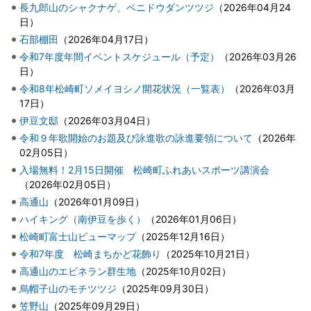
長九郎山のシャクナゲ、ベニドウダンツツジ
（
2026年04月24
日
）
石部棚田
（
2026年04月17日
）
令和7年度年間イベントスケジュール（予定）
（
2026年03月26
日
）
令和8年松崎町ソメイヨシノ開花状況（一覧表）
（
2026年03月
17日
）
伊豆文邸
（
2026年03月04日
）
令和９年歌開始のお題及び詠進歌の詠進要領について
（
2026年
02月05日
）
入場無料！2月15日開催 松崎町ふれあいスポーツ講演会
（
2026年02月05日
）
高通山
（
2026年01月09日
）
ハイキング（南伊豆を歩く）
（
2026年01月06日
）
松崎町富士山ビューマップ
（
2025年12月16日
）
令和7年度 松崎まちかど花飾り
（
2025年10月21日
）
高通山のエビネラン群生地
（
2025年10月02日
）
烏帽子山のモチツツジ
（
2025年09月30日
）
笠野山
（
2025年09月29日
）