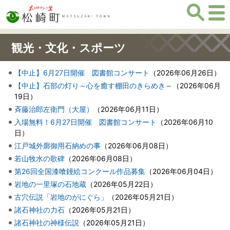
観光・文化・スポーツ
【中止】6月27日開催 図書館コンサート
（
2026年06月26日
）
【中止】石部の灯り～心を癒す棚田のきらめき～
（
2026年06月
19日
）
斉藤治郎左衛門（大屋）
（
2026年06月11日
）
入場無料！6月27日開催 図書館コンサート
（
2026年06月10
日
）
江戸城外廓御用石納めの事
（
2026年06月08日
）
若山牧水の歌碑
（
2026年06月08日
）
第26回全国漆喰鏝絵コンクール作品募集
（
2026年06月04日
）
岩地の一里塚の石地蔵
（
2026年05月22日
）
古穴伝説「岩地のがにぐら」
（
2026年05月21日
）
諸石神社の力石
（
2026年05月21日
）
諸石神社の神様伝説
（
2026年05月21日
）