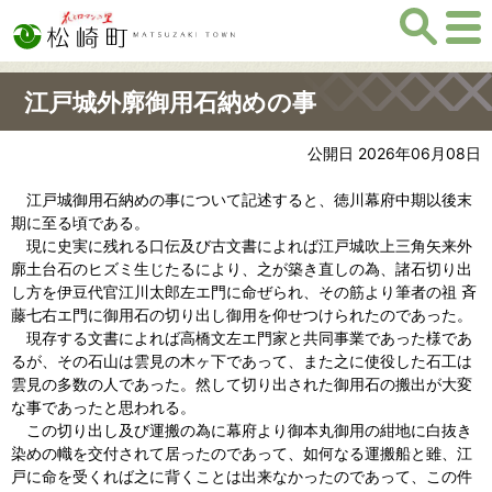
江戸城外廓御用石納めの事
公開日 2026年06月08日
江戸城御用石納めの事について記述すると、徳川幕府中期以後末
期に至る頃である。
現に史実に残れる口伝及び古文書によれば江戸城吹上三角矢来外
廓土台石のヒズミ生じたるにより、之が築き直しの為、諸石切り出
し方を伊豆代官江川太郎左エ門に命ぜられ、その筋より筆者の祖 斉
藤七右エ門に御用石の切り出し御用を仰せつけられたのであった。
現存する文書によれば高橋文左エ門家と共同事業であった様であ
るが、その石山は雲見の木ヶ下であって、また之に使役した石工は
雲見の多数の人であった。然して切り出された御用石の搬出が大変
な事であったと思われる。
この切り出し及び運搬の為に幕府より御本丸御用の紺地に白抜き
染めの幟を交付されて居ったのであって、如何なる運搬船と雖、江
戸に命を受くれば之に背くことは出来なかったのであって、この件