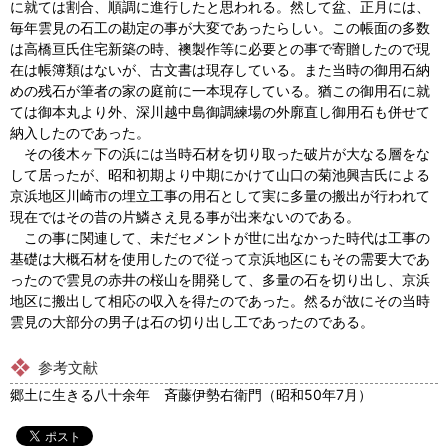
に就ては割合、順調に進行したと思われる。然して盆、正月には、
毎年雲見の石工の勘定の事が大変であったらしい。この帳面の多数
は高橋亘氏住宅新築の時、襖製作等に必要との事で寄贈したので現
在は帳簿類はないが、古文書は現存している。また当時の御用石納
めの残石が筆者の家の庭前に一本現存している。猶この御用石に就
ては御本丸より外、深川越中島御調練場の外廓直し御用石も併せて
納入したのであった。
その後木ヶ下の浜には当時石材を切り取った破片が大なる層をな
して居ったが、昭和初期より中期にかけて山口の菊池興吉氏による
京浜地区川崎市の埋立工事の用石として実に多量の搬出が行われて
現在ではその昔の片鱗さえ見る事が出来ないのである。
この事に関連して、未だセメントが世に出なかった時代は工事の
基礎は大概石材を使用したので従って京浜地区にもその需要大であ
ったので雲見の赤井の桜山を開発して、多量の石を切り出し、京浜
地区に搬出して相応の収入を得たのであった。然るが故にその当時
雲見の大部分の男子は石の切り出し工であったのである。
参考文献
郷土に生きる八十余年 斉藤伊勢右衛門（昭和50年7月）