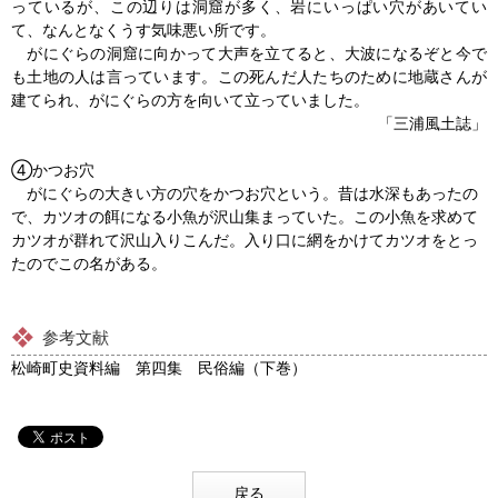
っているが、この辺りは洞窟が多く、岩にいっぱい穴があいてい
て、なんとなくうす気味悪い所です。
がにぐらの洞窟に向かって大声を立てると、大波になるぞと今で
も土地の人は言っています。この死んだ人たちのために地蔵さんが
建てられ、がにぐらの方を向いて立っていました。
「三浦風土誌」
④かつお穴
がにぐらの大きい方の穴をかつお穴という。昔は水深もあったの
で、カツオの餌になる小魚が沢山集まっていた。この小魚を求めて
カツオが群れて沢山入りこんだ。入り口に網をかけてカツオをとっ
たのでこの名がある。
参考文献
松崎町史資料編 第四集 民俗編（下巻）
戻る