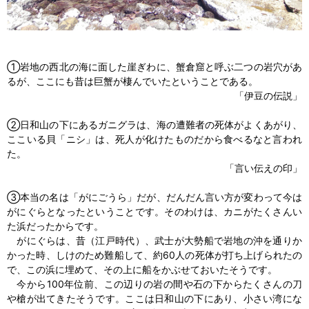
①岩地の西北の海に面した崖ぎわに、蟹倉窟と呼ぶ二つの岩穴があ
るが、ここにも昔は巨蟹が棲んでいたということである。
「伊豆の伝説」
②日和山の下にあるガニグラは、海の遭難者の死体がよくあがり、
ここいる貝「ニシ」は、死人が化けたものだから食べるなと言われ
た。
「言い伝えの印」
③本当の名は「がにごうら」だが、だんだん言い方が変わって今は
がにぐらとなったということです。そのわけは、カニがたくさんい
た浜だったからです。
がにぐらは、昔（江戸時代）、武士が大勢船で岩地の沖を通りか
かった時、しけのため難船して、約60人の死体が打ち上げられたの
で、この浜に埋めて、その上に船をかぶせておいたそうです。
今から100年位前、この辺りの岩の間や石の下からたくさんの刀
や槍が出てきたそうです。ここは日和山の下にあり、小さい湾にな