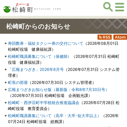
松崎町からのお知らせ
RSS
Atom
寿回数券・福祉タクシー券の交付について
（
2026年08月01日
松崎町役場 健康福祉課
）
松崎町職員募集について（保健師）
（
2026年07月31日
松崎町
役場 健康福祉課
）
「広報まつざき」2026年8月号
（
2026年07月31日
システム管
理者
）
町長の部屋
（
2026年07月30日
システム管理者
）
広報まつざきお知らせ版（最新版：令和8年7月30日号）
（
2026年07月30日
松崎町役場 企画観光課
）
松崎町・西伊豆町中学校統合推進協議会
（
2026年07月28日
松
崎町役場 教育委員会
）
松崎町職員募集について（高卒・大卒･短大卒以上）
（
2026年
07月24日
松崎町役場 総務課
）