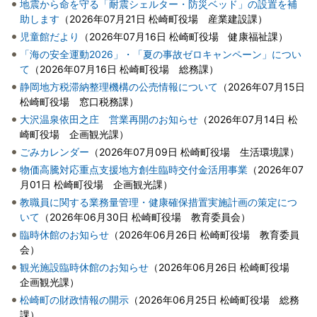
地震から命を守る「耐震シェルター・防災ベッド」の設置を補
助します
（
2026年07月21日
松崎町役場 産業建設課
）
児童館だより
（
2026年07月16日
松崎町役場 健康福祉課
）
「海の安全運動2026」・「夏の事故ゼロキャンペーン」につい
て
（
2026年07月16日
松崎町役場 総務課
）
静岡地方税滞納整理機構の公売情報について
（
2026年07月15日
松崎町役場 窓口税務課
）
大沢温泉依田之庄 営業再開のお知らせ
（
2026年07月14日
松
崎町役場 企画観光課
）
ごみカレンダー
（
2026年07月09日
松崎町役場 生活環境課
）
物価高騰対応重点支援地方創生臨時交付金活用事業
（
2026年07
月01日
松崎町役場 企画観光課
）
教職員に関する業務量管理・健康確保措置実施計画の策定につ
いて
（
2026年06月30日
松崎町役場 教育委員会
）
臨時休館のお知らせ
（
2026年06月26日
松崎町役場 教育委員
会
）
観光施設臨時休館のお知らせ
（
2026年06月26日
松崎町役場
企画観光課
）
松崎町の財政情報の開示
（
2026年06月25日
松崎町役場 総務
課
）