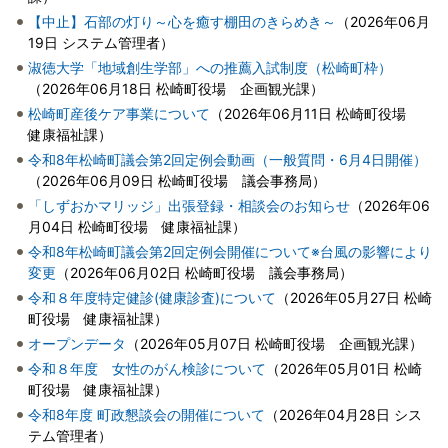
【中止】石部の灯り～心を癒す棚田のきらめき～
（
2026年06月
19日
システム管理者
）
淑徳大学「地域創生学部」への推薦入試制度（松崎町枠）
（
2026年06月18日
松崎町役場 企画観光課
）
松崎町産後ケア事業について
（
2026年06月11日
松崎町役場
健康福祉課
）
令和8年松崎町議会第2回定例会動画（一般質問・6月4日開催）
（
2026年06月09日
松崎町役場 議会事務局
）
「しずおかマリッジ」出張登録・相談会のお知らせ
（
2026年06
月04日
松崎町役場 健康福祉課
）
令和8年松崎町議会第2回定例会開催について※台風の影響により
変更
（
2026年06月02日
松崎町役場 議会事務局
）
令和８年度特定健診(健康診査)について
（
2026年05月27日
松崎
町役場 健康福祉課
）
オープンデータ
（
2026年05月07日
松崎町役場 企画観光課
）
令和８年度 女性のがん検診について
（
2026年05月01日
松崎
町役場 健康福祉課
）
令和8年度 町政懇談会の開催について
（
2026年04月28日
シス
テム管理者
）