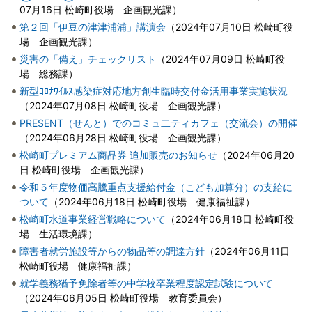
07月16日
松崎町役場 企画観光課
）
第２回「伊豆の津津浦浦」講演会
（
2024年07月10日
松崎町役
場 企画観光課
）
災害の「備え」チェックリスト
（
2024年07月09日
松崎町役
場 総務課
）
新型ｺﾛﾅｳｲﾙｽ感染症対応地方創生臨時交付金活用事業実施状況
（
2024年07月08日
松崎町役場 企画観光課
）
PRESENT（せんと）でのコミュ二ティカフェ（交流会）の開催
（
2024年06月28日
松崎町役場 企画観光課
）
松崎町プレミアム商品券 追加販売のお知らせ
（
2024年06月20
日
松崎町役場 企画観光課
）
令和５年度物価高騰重点支援給付金（こども加算分）の支給に
ついて
（
2024年06月18日
松崎町役場 健康福祉課
）
松崎町水道事業経営戦略について
（
2024年06月18日
松崎町役
場 生活環境課
）
障害者就労施設等からの物品等の調達方針
（
2024年06月11日
松崎町役場 健康福祉課
）
就学義務猶予免除者等の中学校卒業程度認定試験について
（
2024年06月05日
松崎町役場 教育委員会
）