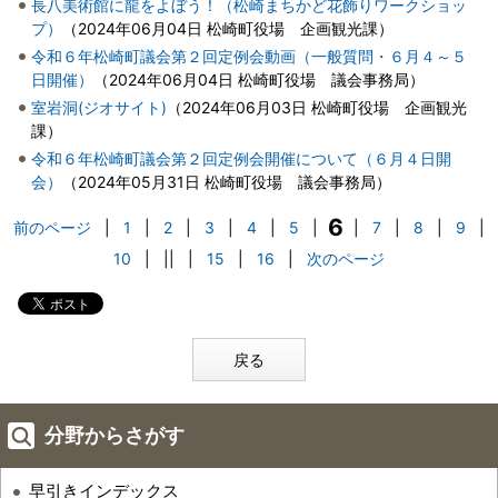
長八美術館に龍をよぼう！（松崎まちかど花飾りワークショッ
プ）
（
2024年06月04日
松崎町役場 企画観光課
）
令和６年松崎町議会第２回定例会動画（一般質問・６月４～５
日開催）
（
2024年06月04日
松崎町役場 議会事務局
）
室岩洞(ジオサイト)
（
2024年06月03日
松崎町役場 企画観光
課
）
令和６年松崎町議会第２回定例会開催について（６月４日開
会）
（
2024年05月31日
松崎町役場 議会事務局
）
6
前のページ
|
1
|
2
|
3
|
4
|
5
|
|
7
|
8
|
9
|
10
|
||
|
15
|
16
|
次のページ
戻る
分野からさがす
早引きインデックス