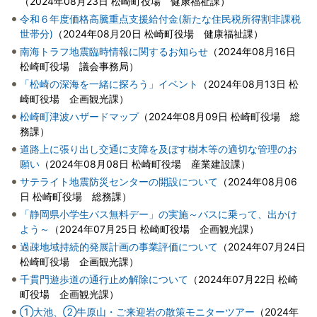
（
2024年08月23日
松崎町役場 健康福祉課
）
令和６年度価格高騰重点支援給付金(新たな住民税所得割非課税
世帯分)
（
2024年08月20日
松崎町役場 健康福祉課
）
南海トラフ地震臨時情報に関するお知らせ
（
2024年08月16日
松崎町役場 議会事務局
）
「松崎の深海を一緒に探ろう」イベント
（
2024年08月13日
松
崎町役場 企画観光課
）
松崎町津波ハザードマップ
（
2024年08月09日
松崎町役場 総
務課
）
道路上に張り出し交通に支障を及ぼす樹木等の適切な管理のお
願い
（
2024年08月08日
松崎町役場 産業建設課
）
サテライト地震防災センターの開設について
（
2024年08月06
日
松崎町役場 総務課
）
「静岡県小学生バス無料デー」の実施～バスに乗って、出かけ
よう～
（
2024年07月25日
松崎町役場 企画観光課
）
過疎地域持続的発展計画の事業評価について
（
2024年07月24日
松崎町役場 企画観光課
）
千貫門遊歩道の通行止め解除について
（
2024年07月22日
松崎
町役場 企画観光課
）
①大池、②牛原山・ご来迎岩の散策モニターツアー
（
2024年