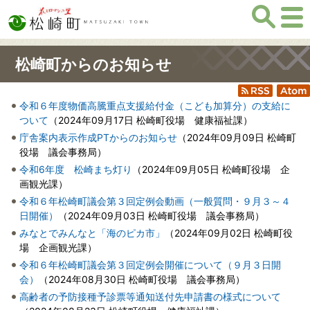
松崎町からのお知らせ
RSS
Atom
令和６年度物価高騰重点支援給付金（こども加算分）の支給に
ついて
（
2024年09月17日
松崎町役場 健康福祉課
）
庁舎案内表示作成PTからのお知らせ
（
2024年09月09日
松崎町
役場 議会事務局
）
令和6年度 松崎まち灯り
（
2024年09月05日
松崎町役場 企
画観光課
）
令和６年松崎町議会第３回定例会動画（一般質問・９月３～４
日開催）
（
2024年09月03日
松崎町役場 議会事務局
）
みなとでみんなと「海のピカ市」
（
2024年09月02日
松崎町役
場 企画観光課
）
令和６年松崎町議会第３回定例会開催について（９月３日開
会）
（
2024年08月30日
松崎町役場 議会事務局
）
高齢者の予防接種予診票等通知送付先申請書の様式について