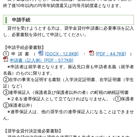
終了後10年以内の均等年賦償還又は均等月賦償還となります。
申請手続
貸付を受けようとする方は、奨学金貸付申請書に必要事項を記入
し、必要書類を添付して申請してください。
【申請手続必要書類】
①申請書（
[DOCX：12.9KB]
・
[PDF：44.7KB]
）
申請書（記入例）[PDF：57.7KB]
※申請者は就学者となります。振込先口座も申請者名義（就学者
名義）のものに限ります。
②在学の事実を証明する書類（入学決定証明書、在学証明書（学生
証）など）
③連帯保証人（保護者及び保護者以外の者）の町税の納税証明書
※２名を連帯保証人として立てなければなりません。（①保護者
②保護者以外）
※連帯保証人は、他の奨学生の連帯保証人になることはできませ
ん。
【奨学金貸付決定後必要書類】