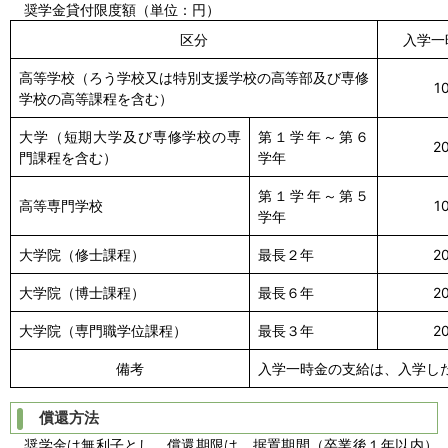
奨学金貸付限度額（単位：円）
区分
入学一
高等学校（ろう学校又は特別支援学校の高等部及び専修
1
学校の高等課程を含む）
大学（短期大学及び専修学校の専
第１学年～第６
2
門課程を含む）
学年
第１学年～第５
高等専門学校
1
学年
大学院（修士課程）
最長２年
2
大学院（博士課程）
最長６年
2
大学院（専門職学位課程）
最長３年
2
備考
入学一時金の支給は、入学し
償還方法
奨学金は無利子とし、償還期限は、据置期間（卒業後１年以内）