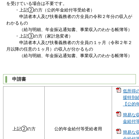
を受けている場合は不要です。
・上記②の方（公的年金給付等受給者）
申請者本人及び扶養義務者の方全員の令和２年分の収入が
わかるもの
（給与明細、年金振込通知書、事業収入のわかる帳簿等）
・上記③の方（家計急変者）
申請者本人及び扶養義務者の方全員の１ヶ月（令和２年２
月以降の任意の１ヶ月）の収入が分かるもの
（給与明細、年金振込通知書、事業収入のわかる帳簿等）
申請書
低所得
援特別給
【公的年
簡易な
金給付等
上記②の方
公的年金給付等受給者用
簡易な
金給付等