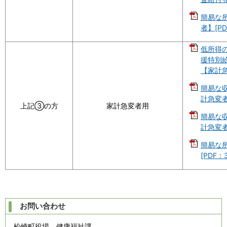
簡易な
者】[PD
低所得
援特別給
【家計急
簡易な
計急変者
上記③の方
家計急変者用
簡易な
計急変者
簡易な
[PDF：
お問い合わせ
松崎町役場 健康福祉課