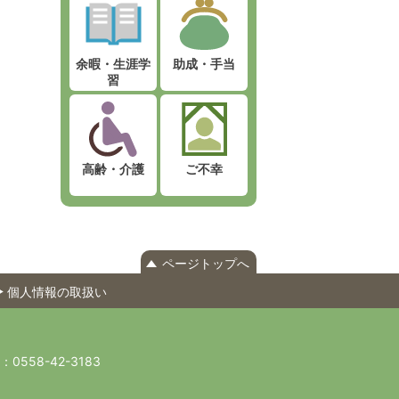
余暇・生涯学
助成・手当
習
高齢・介護
ご不幸
ページトップへ
個人情報の取扱い
X：0558-42-3183