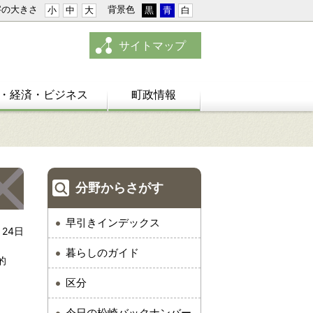
字の大きさ
背景色
小
中
大
黒
青
白
サイトマップ
・経済・ビジネス
町政情報
分野からさがす
早引きインデックス
月24日
暮らしのガイド
的
区分