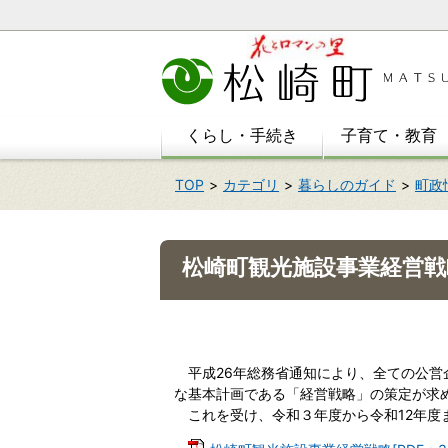
本
文
へ
移
動
くらし・手続き
子育て・教育
TOP
カテゴリ
暮らしのガイド
町政
松崎町観光施設事業経営
平成26年総務省通知により、全ての公営
な基本計画である「経営戦略」の策定が求
これを受け、令和３年度から令和12年度