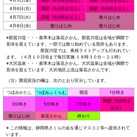
4月6日(月)
満開（8分咲き以上）
満開（8分咲き以上）
4月7日(火)
満開（8分咲き以上）
散りはじめ
4月8日(水)
散りはじめ
散りはじめ
※那賀川堤・・・基準木は落花さかん。那賀川堤は全域が満開で
見頃を迎えています。一部では散り始めている箇所もあります。
那賀川堤では、夜桜ライトアップも行われてい
ます。（４月１０日頃まで毎日実施 １８時３０分～２１時）
※大沢温泉・・・基準木は落花さかん。大沢温泉は全域が満開で
見頃を迎えています。大沢地区上流は落花さかんです。
（注）開花状況の欄は、次のとおり区分しています。
つぼみかたし
つぼみふくらむ
開花
1分咲き
満開（8分咲き
3分咲き
5分咲き
7分咲き
以上）
散りはじめ
落花さかん
終わり
※ この情報は、静岡県さくらの会を通じマスコミ等へ提供されて
います。