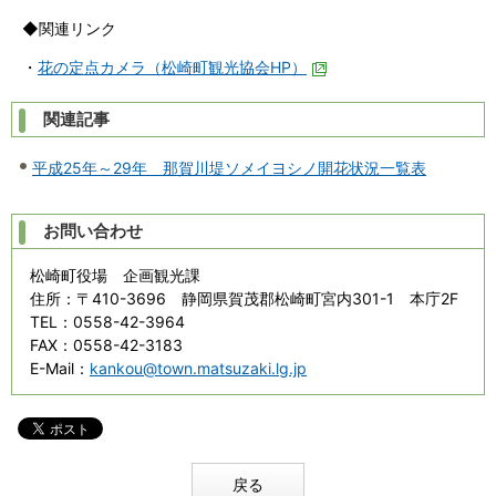
◆関連リンク
・
花の定点カメラ（松崎町観光協会HP）
関連記事
平成25年～29年 那賀川堤ソメイヨシノ開花状況一覧表
お問い合わせ
松崎町役場 企画観光課
住所
：〒410-3696 静岡県賀茂郡松崎町宮内301-1 本庁2F
TEL
：0558-42-3964
FAX
：0558-42-3183
E-Mail
：
kankou@town.matsuzaki.lg.jp
戻る