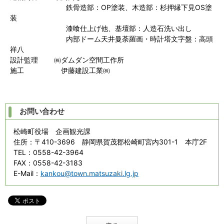
鉄骨造部：OP塗装、木造部：杉押縁下見OS塗
装
漆喰仕上げ他、基壇部：人造石洗い出し
内部ドーム天井曼荼羅画・時計塔文字盤：高頭
祥八
設計監理 ㈱ダムダン空間工作所
施工 伊藤建設工業㈱
お問い合わせ
松崎町役場 企画観光課
住所
：〒410-3696 静岡県賀茂郡松崎町宮内301-1 本庁2F
TEL
：0558-42-3964
FAX
：0558-42-3183
E-Mail
：
kankou@town.matsuzaki.lg.jp