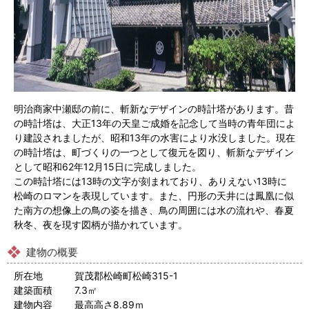
明治商家中瀬邸の前に、斬新なデザインの時計塔があります。昔
の時計塔は、大正13年の天皇ご成婚を記念して当時の青年団によ
り建設されましたが、昭和13年の水害により水没しました。現在
の時計塔は、町づくりの一つとして復元を図り、斬新なデザイン
として昭和62年12月15日に完成しました。
この時計塔には13時の文字が刻まれており、ありえない13時に
松崎のロマンを表現しています。また、円形の天井には鳳凰に似
た南方の想像上の鳥の姿を描き、鳥の周囲には水の流れや、春夏
秋冬、夜を現す図柄が描かれています。
建物の概要
所在地 賀茂郡松崎町松崎315-1
建築面積 7.3㎡
建物内容 最高高さ8.89ｍ