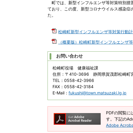
町では、新型インフルエンザ等対策特別措置
ており、この度、新型コロナウイルス感染症
た。
松崎町新型インフルエンザ等対策行動計画[
（概要版）松崎町新型インフルエンザ等対策
お問い合わせ
松崎町役場 健康福祉課
住所
：〒410-3696 静岡県賀茂郡松崎町宮
TEL
：0558-42-3966
FAX
：0558-42-3184
E-Mail
：
fukushi@town.matsuzaki.lg.jp
PDFの閲覧には
す。下記のAdo
Adobe Acro