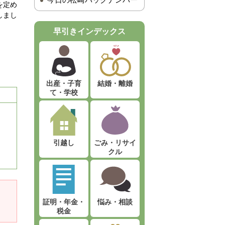
今日の松崎バックナンバー
を定め
しまし
早引きインデックス
出産・子育
結婚・離婚
て・学校
引越し
ごみ・リサイ
クル
証明・年金・
悩み・相談
税金