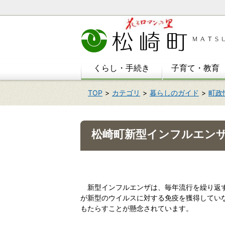
本
文
へ
移
動
くらし・手続き
子育て・教育
TOP
カテゴリ
暮らしのガイド
町政
松崎町新型インフルエン
新型インフルエンザは、毎年流行を繰り返す
が新型のウイルスに対する免疫を獲得してい
もたらすことが懸念されています。