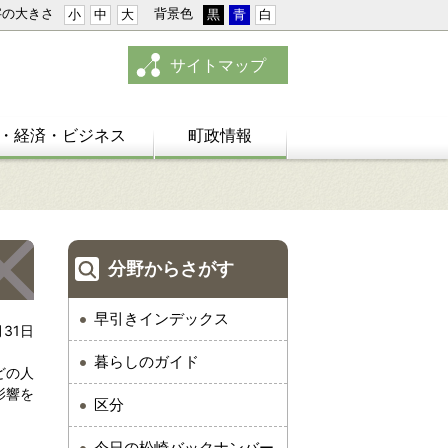
字の大きさ
背景色
小
中
大
黒
青
白
サイトマップ
・経済・ビジネス
町政情報
分野からさがす
早引きインデックス
月31日
暮らしのガイド
どの人
影響を
区分