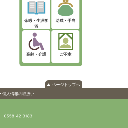
余暇・生涯学
助成・手当
習
高齢・介護
ご不幸
ページトップへ
個人情報の取扱い
X：0558-42-3183