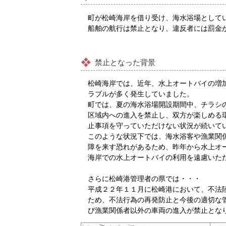
町が松崎海岸を借り受け、海水浴場として
船舶の航行は禁止となり、違反者には罰金
禁止となった背景
松崎海岸では、近年、水上オートバイの増
ラブルが多く発生していました。
町では、夏の海水浴場開設期間中、チラシ
区域内への進入を禁止し、双方が楽しめる
止事項を守っていただけない状況が続いて
このような状況下では、海水浴客や漁業関
障を来す恐れがあるため、昨年から水上オ
海岸での水上オートバイの利用を遠慮いた
さらに松崎港管理者の県では・・・
平成２２年１１月に松崎港において、不法
ため、不法行為の再発防止と今後の適切な
び漁業関係者以外の車両の進入が禁止とな