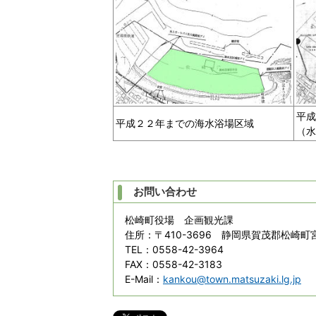
平成
平成２２年までの海水浴場区域
（水
お問い合わせ
松崎町役場 企画観光課
住所
：〒410-3696 静岡県賀茂郡松崎町宮
TEL
：0558-42-3964
FAX
：0558-42-3183
E-Mail
：
kankou@town.matsuzaki.lg.jp