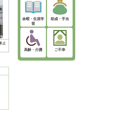
余暇・生涯学
助成・手当
習
車止
高齢・介護
ご不幸