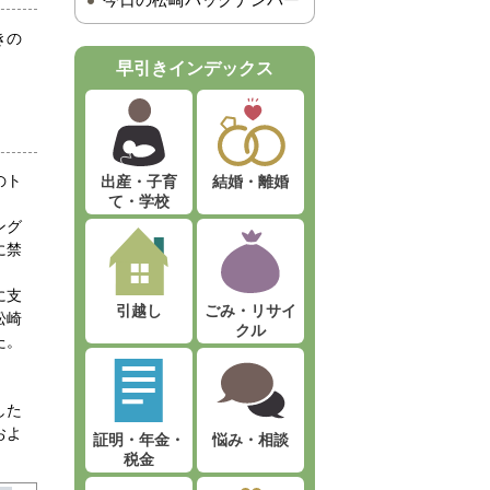
今日の松崎バックナンバー
きの
早引きインデックス
のト
出産・子育
結婚・離婚
て・学校
ング
に禁
に支
引越し
ごみ・リサイ
松崎
クル
た。
した
およ
証明・年金・
悩み・相談
税金