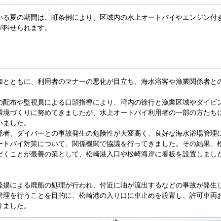
いる夏の期間は、町条例により、区域内の水上オートバイやエンジン付
が科せられます。
加とともに、利用者のマナーの悪化が目立ち、海水浴客や漁業関係者と
の配布や監視員による口頭指導により、湾内の徐行と漁業区域やダイビ
環境づくりに努めてきましたが、水上オートバイ利用者の一部の方たち
いました。
係者、ダイバーとの事故発生の危険性が大変高く、良好な海水浴場管理
ートバイ対策について、関係機関で協議を行ってきました。その結果、
だくことが最善の策として、松崎港入口や松崎海岸に看板を設置しまし
陸揚による廃船の処理が行われ、付近に油が流出するなどの事故が発生
管理を行うことを目的に、松崎港の入り口に車止めを設置し、許可車両
りました。