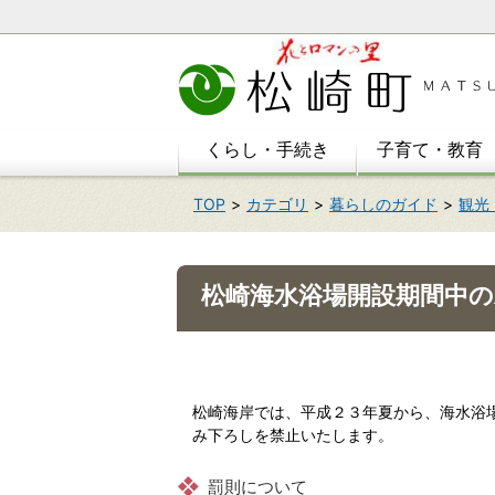
本
文
へ
移
動
くらし・手続き
子育て・教育
TOP
カテゴリ
暮らしのガイド
観光
松崎海水浴場開設期間中
松崎海岸では、平成２３年夏から、海水浴
み下ろしを禁止いたします。
罰則について