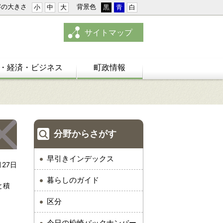
字の大きさ
背景色
小
中
大
黒
青
白
サイトマップ
・経済・ビジネス
町政情報
分野からさがす
早引きインデックス
月27日
暮らしのガイド
と積
区分