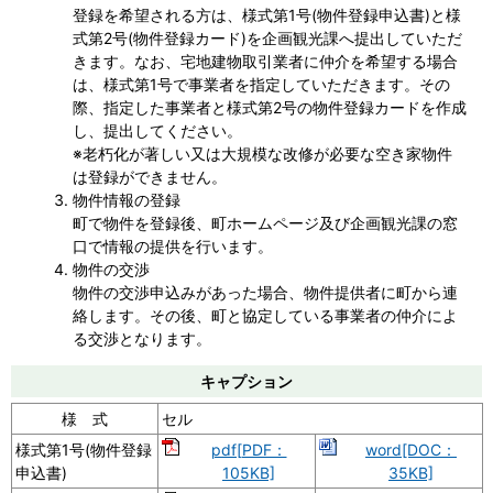
登録を希望される方は、様式第1号(物件登録申込書)と様
式第2号(物件登録カード)を企画観光課へ提出していただ
きます。なお、宅地建物取引業者に仲介を希望する場合
は、様式第1号で事業者を指定していただきます。その
際、指定した事業者と様式第2号の物件登録カードを作成
し、提出してください。
※老朽化が著しい又は大規模な改修が必要な空き家物件
は登録ができません。
物件情報の登録
町で物件を登録後、町ホームページ及び企画観光課の窓
口で情報の提供を行います。
物件の交渉
物件の交渉申込みがあった場合、物件提供者に町から連
絡します。その後、町と協定している事業者の仲介によ
る交渉となります。
キャプション
様 式
セル
様式第1号(物件登録
pdf[PDF：
word[DOC：
申込書)
105KB]
35KB]