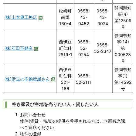
静岡県知
松崎町
0558-
0558-
事(4)
(株)山本優工務店
南郷
43-
43-
第12509
160-4
0452
0024
号
静岡県知
西伊豆
0558-
事(14)
0558-
(株)石田不動産
町仁科
52-
第
52-2347
2819-1
0254
000523
号
西伊豆
静岡県知
町仁科
0558-
事(1)
(株)伊豆の不動産屋さん
521-
52-2111
第14592
166
号
空き家及び空地を売りたい人・貸したい人
お問い合わせ
物件(賃貸・売却)の提供を希望される方は、企画観光課
へご連絡ください。
物件の登録