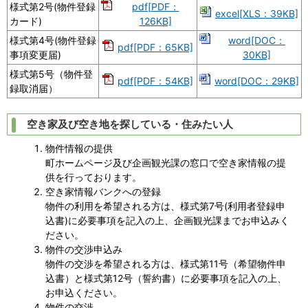
様式第2号(物件登録
pdf[PDF：
excel[XLS：39KB]
カード)
126KB]
様式第4号(物件登録
word[DOC：
pdf[PDF：65KB]
事項変更届)
30KB]
様式第5号（物件登
pdf[PDF：54KB]
word[DOC：29KB]
録取消届）
空き家及び空き地を探している・住みたい人
物件情報の提供
町ホームページ及び企画観光課の窓口で空き家情報の提
供を行っております。
空き家情報バンクへの登録
物件の利用を希望される方は、様式第7号(利用者登録申
込書)に必要事項を記入の上、企画観光課までお申込みく
ださい。
物件の交渉申込み
物件の交渉を希望される方は、様式第11号（希望物件申
込書）と様式第12号（誓約書）に必要事項を記入の上、
お申込ください。
物件の交渉