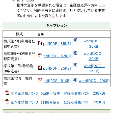
物件の交渉を希望される場合は、企画観光課へお申し出
ください。物件所有者に連絡後、町と協定している事業
者の仲介による交渉となります。
キャプション
様式
セル
様式第7号(利用者登
word[DOC：
pdf[PDF：85KB]
録申込書)
35KB]
様式第9号(利用者登
word[DOC：
pdf[PDF：57KB]
録変更届)
30KB]
様式第11号(希望物
word[DOC：
pdf[PDF：85KB]
件申込書)
34KB]
様式第12号（誓約
pdf[PDF：81KB]
word[DOC：29KB]
書）
空き家情報バンク（売主・貸主）登録者募集[PDF：238KB]
空き家情報バンク（利用希望者）登録者募集[PDF：702KB]