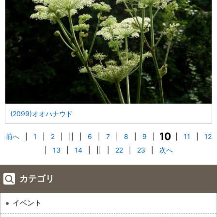
(2099)オオハナウド
10
前へ
|
1
|
2
|
||
|
6
|
7
|
8
|
9
|
|
11
|
12
|
13
|
14
|
||
|
22
|
23
|
次へ
カテゴリ
イベント