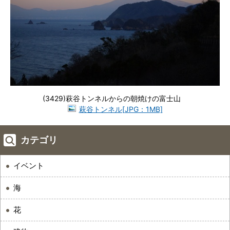
(3429)萩谷トンネルからの朝焼けの富士山
萩谷トンネル[JPG：1MB]
カテゴリ
イベント
海
花