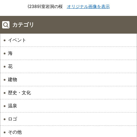
(2389)室岩洞の桜
オリジナル画像を表示
カテゴリ
イベント
海
花
建物
歴史・文化
温泉
ロゴ
その他