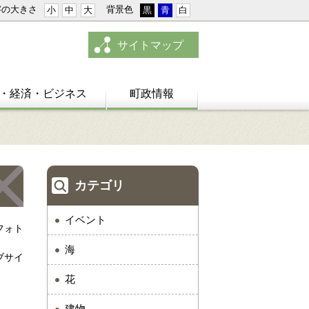
字の大きさ
背景色
小
中
大
黒
青
白
サイトマップ
・経済・ビジネス
町政情報
カテゴリ
イベント
フォト
海
ブサイ
花