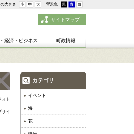
字の大きさ
背景色
小
中
大
黒
青
白
サイトマップ
・経済・ビジネス
町政情報
カテゴリ
イベント
フォト
海
ブサイ
花