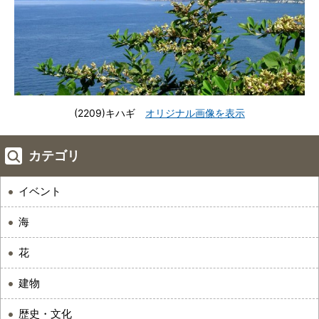
(2209)キハギ
オリジナル画像を表示
カテゴリ
イベント
海
花
建物
歴史・文化