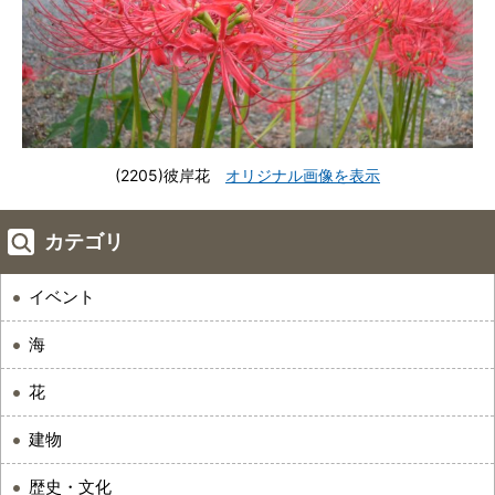
(2205)彼岸花
オリジナル画像を表示
カテゴリ
イベント
海
花
建物
歴史・文化